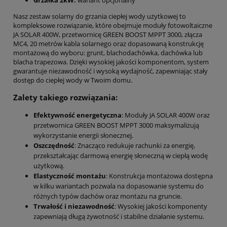
Nasz zestaw solarny do grzania ciepłej wody użytkowej to
kompleksowe rozwiązanie, które obejmuje moduły fotowoltaiczne
JA SOLAR 400W, przetwornicę GREEN BOOST MPPT 3000, złącza
MC4, 20 metrów kabla solarnego oraz dopasowaną konstrukcję
montażową do wyboru: grunt, blachodachówka, dachówka lub
blacha trapezowa. Dzięki wysokiej jakości komponentom, system
gwarantuje niezawodność i wysoką wydajność, zapewniając stały
dostęp do ciepłej wody w Twoim domu.
Zalety takiego rozwiązania:
Efektywność energetyczna
: Moduły JA SOLAR 400W oraz
przetwornica GREEN BOOST MPPT 3000 maksymalizują
wykorzystanie energii słonecznej.
Oszczędność
: Znacząco redukuje rachunki za energię,
przekształcając darmową energię słoneczną w ciepłą wodę
użytkową.
Elastyczność montażu
: Konstrukcja montażowa dostępna
w kilku wariantach pozwala na dopasowanie systemu do
różnych typów dachów oraz montażu na gruncie.
Trwałość i niezawodność
: Wysokiej jakości komponenty
zapewniają długą żywotność i stabilne działanie systemu.