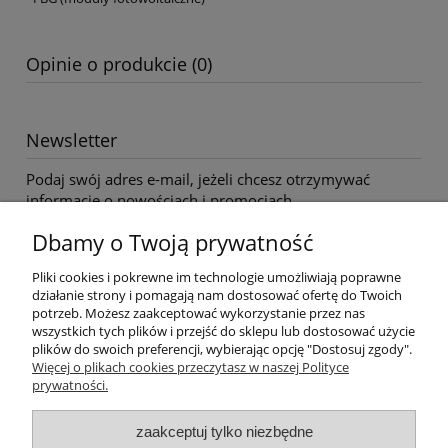
Opinie o produkcie (0)
Newsletter
Podaj swój adres e-mail, jeżeli chcesz otrzymywać
informacje o nowościach i promocjach.
Dbamy o Twoją prywatność
Twoje dane będą przetwarzane zgodnie z naszą
polityką
Pliki cookies i pokrewne im technologie umożliwiają poprawne
prywatności
działanie strony i pomagają nam dostosować ofertę do Twoich
potrzeb. Możesz zaakceptować wykorzystanie przez nas
wszystkich tych plików i przejść do sklepu lub dostosować użycie
plików do swoich preferencji, wybierając opcję "Dostosuj zgody".
Pomoc
Więcej o plikach cookies przeczytasz w naszej Polityce
prywatności.
Moje konto
zaakceptuj tylko niezbędne