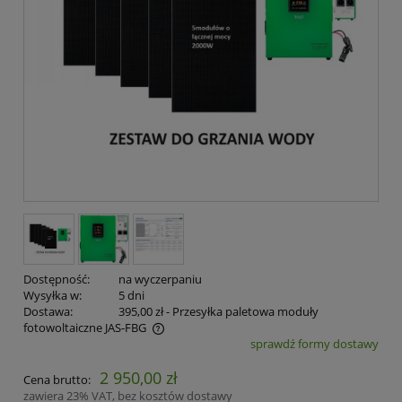
Dostępność:
na wyczerpaniu
Wysyłka w:
5 dni
Dostawa:
395,00 zł
- Przesyłka paletowa moduły
fotowoltaiczne JAS-FBG
sprawdź formy dostawy
Cena nie zawiera ewentualnych kosztów płatności
2 950,00 zł
Cena brutto:
zawiera 23% VAT, bez kosztów dostawy