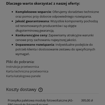
Dlaczego warto skorzystać z naszej oferty:
Kompleksowe wsparcie
: Oferujemy doradztwo techniczne
oraz pomoc przy doborze odpowiedniego rozwiązania.
Jakość gwarantowana
: Wszystkie komponenty pochodzą
od renomowanych producentów i są objęte
długoterminową gwarancją.
Konkurencyjne ceny
: Zapewniamy atrakcyjne warunki
cenowe przy zachowaniu najwyższej jakości.
Dopasowane rozwiązania
: Indywidualne podejście do
potrzeb klienta i dostosowanie zestawu do specyficznych
wymagań.
Pliki do pobrania:
Instrukcja przetwornica
Karta techniczna przetwornica
Karta katalogowa panele
Koszty dostawy
Cena nie zawiera ewentualnych kosztów płatności
Przesyłka paletowa moduły fotowoltaiczne JAS-
395,00 zł
FBG
(moduły fotowoltaiczne)