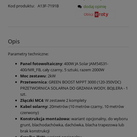
Kod produktu:
A13F-7191B
dodaj opinię
Opis
Parametry techniczne:
Panel fotowoltaiczny
: 400W JA Solar JAM54S31-
400/MR_FB, cały czarny, 5 sztuki, razem 2000W
Moc zestawu
: 2kW
Przetwornica
: GREEN BOOST MPPT 3000 (120-350VDC)
PRZETWORNICA SOLARNA DO GRZANIA WODY, BOJLERA - 1
szt.
Złączki MC4
: W zestawie 2 komplety
Kabel solarny:
20metrów (10 metrów czarny, 10 metrów
czerwony)
Konstrukcja montażowa:
wariant opcjonalny, do wyboru
grunt, blachodachówka, dachówka, blacha trapezowa lub
brak konstrukcji
Grzałka 2kW:
wariant opcjonalny